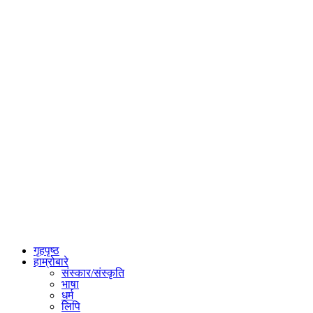
गृहपृष्ठ
हाम्रोबारे
संस्कार/संस्कृति
भाषा
धर्म
लिपि