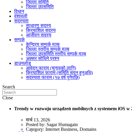
जिल्ला समिति
जिल्ला उपसमिति
विधान
वंशावली
सदस्यता
साधारण सदस्य
क्रियाशिल सदस्य
आजीवन सदस्य
सम्पर्क
केन्द्रिय सम्पर्क मञ्च
जिल्ला स्तरीय सम्पर्क मञ्च
जिल्ला उपसमिति स्तरीय सम्पर्क मञ्च
अक्सर सोधिने प्रश्न
डाउनलोड
आवेदन फाराम (चुनावको लागि)
क्रियाशिल फाराम (समिति चयन हुनुअधि)
सदस्यता फाराम (१७ वर्ष पुगेपछि)
Search
Close
Trendy w rozwoju urządzeń mobilnych z systemem iOS w 
मार्च 13, 2026
Posted by:
Sagar Humagain
Category:
Internet Business, Domains