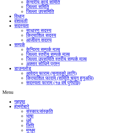
केन्द्रीय कार्य समिति
जिल्ला समिति
जिल्ला उपसमिति
विधान
वंशावली
सदस्यता
साधारण सदस्य
क्रियाशिल सदस्य
आजीवन सदस्य
सम्पर्क
केन्द्रिय सम्पर्क मञ्च
जिल्ला स्तरीय सम्पर्क मञ्च
जिल्ला उपसमिति स्तरीय सम्पर्क मञ्च
अक्सर सोधिने प्रश्न
डाउनलोड
आवेदन फाराम (चुनावको लागि)
क्रियाशिल फाराम (समिति चयन हुनुअधि)
सदस्यता फाराम (१७ वर्ष पुगेपछि)
Menu
गृहपृष्ठ
हाम्रोबारे
संस्कार/संस्कृति
भाषा
धर्म
लिपि
मुन्धुम