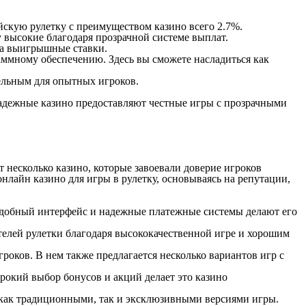
йскую рулетку с преимуществом казино всего 2.7%.
у высокие благодаря прозрачной системе выплат.
на выигрышные ставки.
аммному обеспечению. Здесь вы сможете насладиться как
ельным для опытных игроков.
адежные казино предоставляют честные игры с прозрачными
 несколько казино, которые завоевали доверие игроков
нлайн казино для игры в рулетку, основываясь на репутации,
. Удобный интерфейс и надежные платежные системы делают его
телей рулетки благодаря высококачественной игре и хорошим
оков. В нем также предлагается несколько вариантов игр с
окий выбор бонусов и акций делает это казино
 как традиционными, так и эксклюзивными версиями игры.