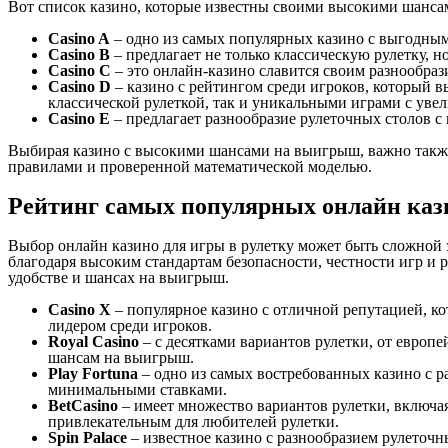
Вот список казино, которые известны своими высокими шанса
Casino A
– одно из самых популярных казино с выгодными
Casino B
– предлагает не только классическую рулетку, 
Casino C
– это онлайн-казино славится своим разнообра
Casino D
– казино с рейтингом среди игроков, который в
классической рулеткой, так и уникальными играми с ув
Casino E
– предлагает разнообразие рулеточных столов 
Выбирая казино с высокими шансами на выигрыш, важно такж
правилами и проверенной математической моделью.
Рейтинг самых популярных онлайн кази
Выбор онлайн казино для игры в рулетку может быть сложной з
благодаря высоким стандартам безопасности, честности игр и 
удобстве и шансах на выигрыш.
Casino X
– популярное казино с отличной репутацией, ко
лидером среди игроков.
Royal Casino
– с десятками вариантов рулетки, от европ
шансам на выигрыш.
Play Fortuna
– одно из самых востребованных казино с р
минимальными ставками.
BetCasino
– имеет множество вариантов рулетки, включа
привлекательным для любителей рулетки.
Spin Palace
– известное казино с разнообразием рулеточ