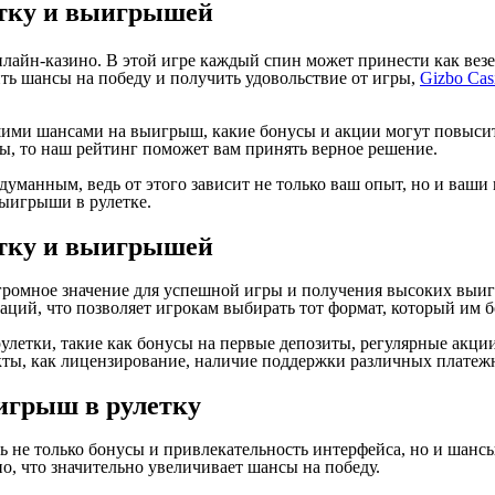
етку и выигрышей
лайн-казино. В этой игре каждый спин может принести как везен
ть шансы на победу и получить удовольствие от игры,
Gizbo Cas
чшими шансами на выигрыш, какие бонусы и акции могут повысит
ры, то наш рейтинг поможет вам принять верное решение.
уманным, ведь от этого зависит не только ваш опыт, но и ваши
выигрыши в рулетке.
етку и выигрышей
огромное значение для успешной игры и получения высоких вы
аций, что позволяет игрокам выбирать тот формат, который им б
летки, такие как бонусы на первые депозиты, регулярные акци
кты, как лицензирование, наличие поддержки различных платеж
игрыш в рулетку
ь не только бонусы и привлекательность интерфейса, но и шан
о, что значительно увеличивает шансы на победу.