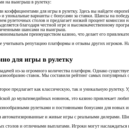
ми на выигрыш в рулетку:
 коэффициентами для игры в рулетку. Здесь вы найдете европе
но и уникальные варианты с бонусами за ставки. Шансы на побед
зием рулеточных столов и предлагает низкий процент комиссии 
ыделяется благодаря честной игре и высококачественному прогр
еличенными шансами на выигрыш.
с минимальным преимуществом казино, что делает его привлекат
е учитывать репутацию платформы и отзывы других игроков. Н
но для игры в рулетку
адачей из-за огромного количества платформ. Однако существует
разнообразию ставок. Мы составили рейтинг самых популярных о
торое предлагает как классическую, так и уникальную рулетку
ейской до мультимедийных новинок, это казино привлекает люби
азнообразными рулетками и постоянными бонусами для новых игр
я автоматизированные и живые игры с реальными дилерами. Шир
ных столов и отличными выплатами. Игроки могут наслаждаться