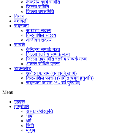
केन्द्रीय कार्य समिति
जिल्ला समिति
जिल्ला उपसमिति
विधान
वंशावली
सदस्यता
साधारण सदस्य
क्रियाशिल सदस्य
आजीवन सदस्य
सम्पर्क
केन्द्रिय सम्पर्क मञ्च
जिल्ला स्तरीय सम्पर्क मञ्च
जिल्ला उपसमिति स्तरीय सम्पर्क मञ्च
अक्सर सोधिने प्रश्न
डाउनलोड
आवेदन फाराम (चुनावको लागि)
क्रियाशिल फाराम (समिति चयन हुनुअधि)
सदस्यता फाराम (१७ वर्ष पुगेपछि)
Menu
गृहपृष्ठ
हाम्रोबारे
संस्कार/संस्कृति
भाषा
धर्म
लिपि
मुन्धुम