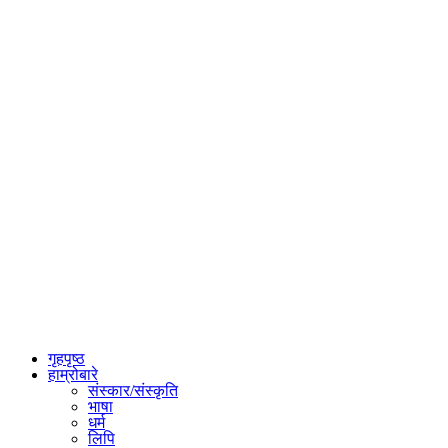
गृहपृष्ठ
हाम्रोबारे
संस्कार/संस्कृति
भाषा
धर्म
लिपि